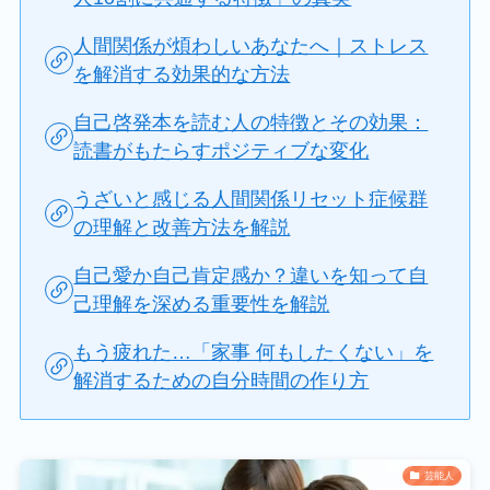
人間関係が煩わしいあなたへ｜ストレス
を解消する効果的な方法
自己啓発本を読む人の特徴とその効果：
読書がもたらすポジティブな変化
うざいと感じる人間関係リセット症候群
の理解と改善方法を解説
自己愛か自己肯定感か？違いを知って自
己理解を深める重要性を解説
もう疲れた…「家事 何もしたくない」を
解消するための自分時間の作り方
芸能人