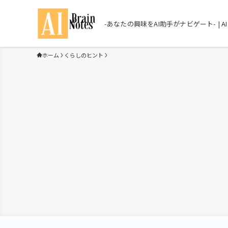
-あなたの興味をAI助手がナビゲート- | AI Br
ホーム
くらしのヒント