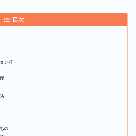
目次
ョン術
理
法
もの