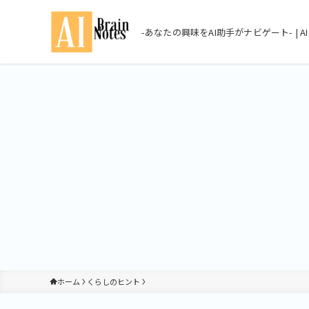
-あなたの興味をAI助手がナビゲート- | AI Br
ホーム
くらしのヒント