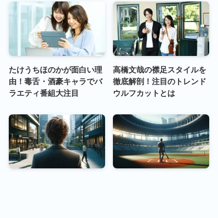
たけうちほのかが面白い理
高橋文哉の襟足スタイルを
由！毒舌・酒豪キャラでバ
徹底解剖！注目のトレンド
ラエティ番組大注目
ウルフカットとは
高橋文哉の茶髪姿が大反
まだまだ現役！ハンカチ世
響！役作りの背景とファン
代のトップ選手たちが見せ
プライバシーポリ
特定商取引法に基
メニュー
サイトマップ
プロフィール
シー
づく表記
の支持が止まらない
る圧倒的パフォーマンス